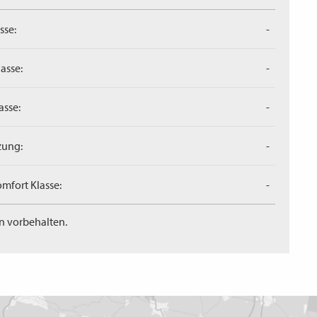
sse:
-
asse:
-
asse:
-
zung:
-
mfort Klasse:
-
n vorbehalten.