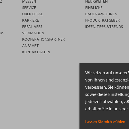
TZ
MESSEN
NEUIGKEITEN
SERVICE
EINBLICKE
ÜBER ERFAL
BAUEN & WOHNEN
KARRIERE
PRODUKTRATGEBER
ERFAL APPS
IDEEN, TIPPS & TRENDS
MM
VERBÄNDE &
KOOPERATIONSPARTNER
ANFAHRT
KONTAKTDATEN
Wir setzen auf unserer
von ihnen sind essenz
verbessern. Sie könne
sowie diese Einstellun
jederzeit abwählen, z.
erhalten Sie in unsere
Lassen Sie mich wählen