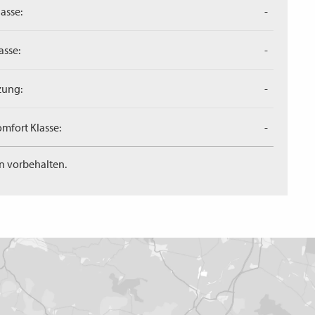
asse:
-
asse:
-
zung:
-
mfort Klasse:
-
n vorbehalten.