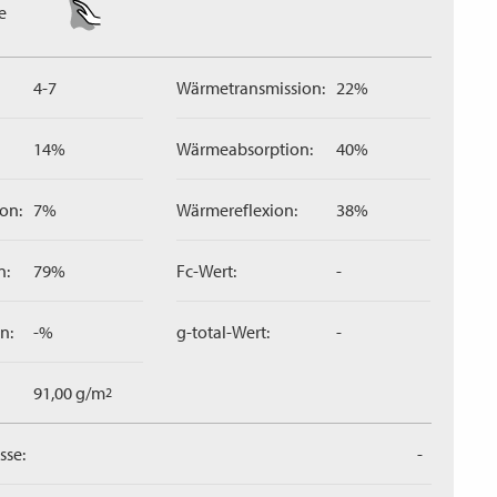
e
4-7
Wärmetransmission:
22%
14%
Wärmeabsorption:
40%
on:
7%
Wärmereflexion:
38%
n:
79%
Fc-Wert:
-
n:
-%
g-total-Wert:
-
91,00 g/m
2
sse:
-