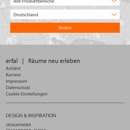
Auswahl
Wählen
Sie
in
welchem
Land
Sie
suchen
wollen
erfal
|
Räume neu erleben
Anfahrt
Karriere
Impressum
Datenschutz
Cookie-Einstellungen
DESIGN & INSPIRATION
DESIGNFINDER