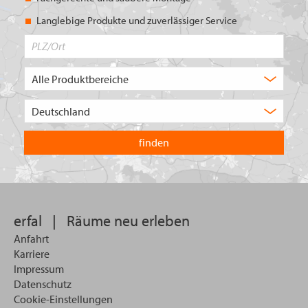
Langlebige Produkte und zuverlässiger Service
PLZ/Ort
Produktbereich
Auswahl
Wählen
Sie
in
welchem
Land
Sie
suchen
wollen
erfal
|
Räume neu erleben
Anfahrt
Karriere
Impressum
Datenschutz
Cookie-Einstellungen