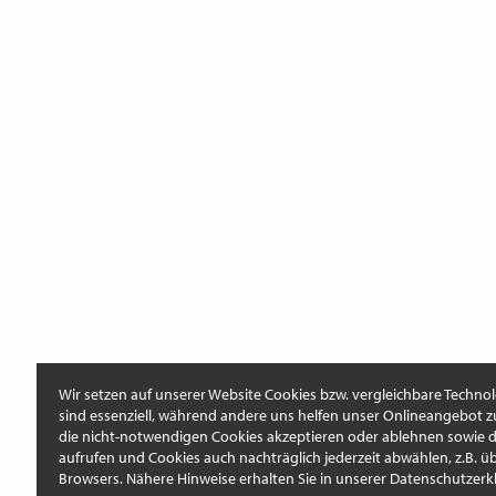
Wir setzen auf unserer Website Cookies bzw. vergleichbare Technol
sind essenziell, während andere uns helfen unser Onlineangebot z
die nicht-notwendigen Cookies akzeptieren oder ablehnen sowie di
aufrufen und Cookies auch nachträglich jederzeit abwählen, z.B. üb
Browsers. Nähere Hinweise erhalten Sie in unserer Datenschutzerk