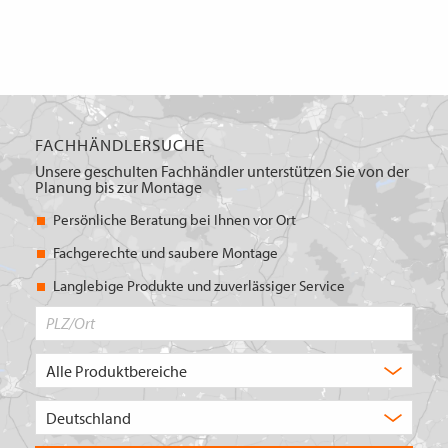
FACHHÄNDLERSUCHE
Unsere geschulten Fachhändler unterstützen Sie von der
Planung bis zur Montage
Persönliche Beratung bei Ihnen vor Ort
Fachgerechte und saubere Montage
Langlebige Produkte und zuverlässiger Service
PLZ/Ort
Produktbereich
Auswahl
Wählen
Sie
in