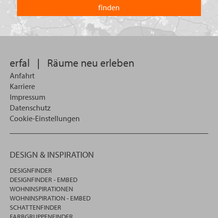
welchem
Land
Sie
suchen
wollen
erfal
|
Räume neu erleben
Anfahrt
Karriere
Impressum
Datenschutz
Cookie-Einstellungen
DESIGN & INSPIRATION
DESIGNFINDER
DESIGNFINDER - EMBED
WOHNINSPIRATIONEN
WOHNINSPIRATION - EMBED
SCHATTENFINDER
FARBGRUPPENFINDER