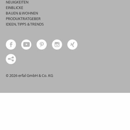
NEUIGKEITEN
EINBLICKE
BAUEN & WOHNEN
PRODUKTRATGEBER
IDEEN, TIPPS & TRENDS
© 2026 erfal GmbH & Co. KG