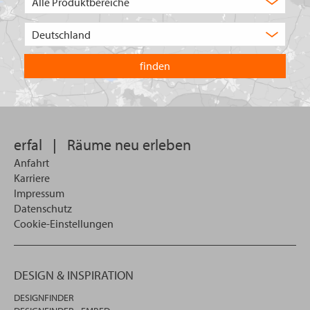
Auswahl
Wählen
Sie
in
welchem
Land
Sie
suchen
wollen
erfal
|
Räume neu erleben
Anfahrt
Karriere
Impressum
Datenschutz
Cookie-Einstellungen
DESIGN & INSPIRATION
DESIGNFINDER