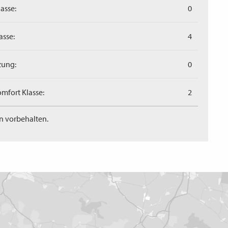
asse:
0
asse:
4
zung:
0
mfort Klasse:
2
n vorbehalten.