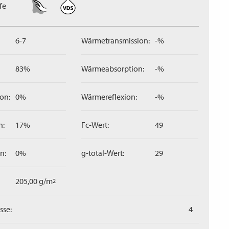
fe
6-7
Wärmetransmission:
-%
83%
Wärmeabsorption:
-%
on:
0%
Wärmereflexion:
-%
n:
17%
Fc-Wert:
49
n:
0%
g-total-Wert:
29
205,00 g/m
2
sse:
4