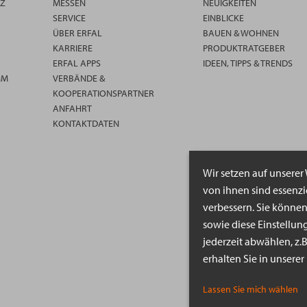
TZ
MESSEN
NEUIGKEITEN
SERVICE
EINBLICKE
ÜBER ERFAL
BAUEN & WOHNEN
KARRIERE
PRODUKTRATGEBER
ERFAL APPS
IDEEN, TIPPS & TRENDS
MM
VERBÄNDE &
KOOPERATIONSPARTNER
ANFAHRT
KONTAKTDATEN
Wir setzen auf unserer
von ihnen sind essenz
verbessern. Sie könne
sowie diese Einstellun
jederzeit abwählen, z.
erhalten Sie in unsere
Lassen Sie mich wählen