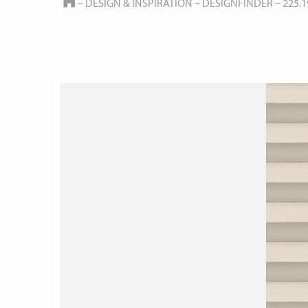
HOME
–
DESIGN & INSPIRATION
–
DESIGNFINDER
–
225.1