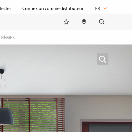
CHANGER
tectes
FR
DE
LANGUE
 CRÈMES