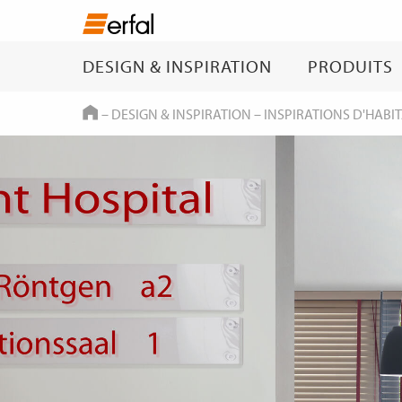
DESIGN & INSPIRATION
PRODUITS
HOME
–
DESIGN & INSPIRATION
–
INSPIRATIONS D'HABI