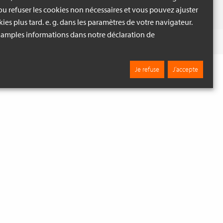
u refuser les cookies non nécessaires et vous pouvez ajuster
ies plus tard. e. g. dans les paramètres de votre navigateur.
 amples informations dans notre déclaration de
M EN CRÈMES
Fouiller
Je refuse
J’accepte