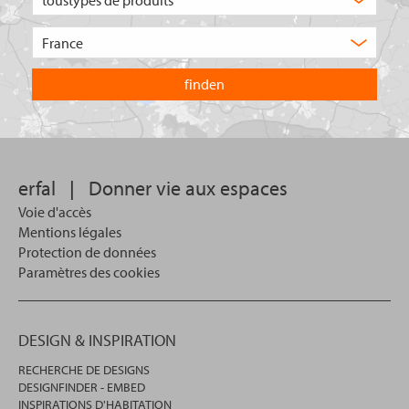
type
de
Choisissez
produit
le
recherchez-
pays
vous
dans
?
lequel
vous
souhaitez
effectuer
votre
erfal
|
Donner vie aux espaces
recherche.
Voie d'accès
Mentions légales
Protection de données
Paramètres des cookies
DESIGN & INSPIRATION
RECHERCHE DE DESIGNS
DESIGNFINDER - EMBED
INSPIRATIONS D'HABITATION