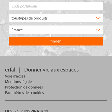
Code
postal/lieu
Quel
type
de
Choisissez
produit
le
recherchez-
pays
vous
dans
?
lequel
vous
souhaitez
effectuer
votre
erfal
|
Donner vie aux espaces
recherche.
Voie d'accès
Mentions légales
Protection de données
Paramètres des cookies
DESIGN & INSPIRATION