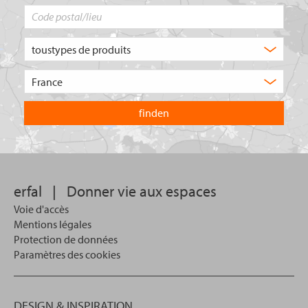
Code
postal/lieu
Quel
type
de
Choisissez
produit
le
recherchez-
pays
vous
dans
?
lequel
vous
souhaitez
effectuer
votre
erfal
|
Donner vie aux espaces
recherche.
Voie d'accès
Mentions légales
Protection de données
Paramètres des cookies
DESIGN & INSPIRATION