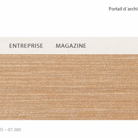
Passer
Portail d´archi
au
contenu
ENTREPRISE
MAGAZINE
NS
–
07.380