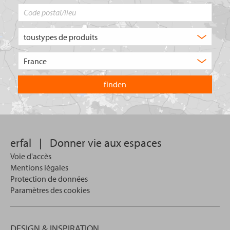
Code
postal/lieu
Quel
type
de
Choisissez
produit
le
recherchez-
pays
vous
dans
?
lequel
vous
souhaitez
effectuer
votre
erfal
|
Donner vie aux espaces
recherche.
Voie d'accès
Mentions légales
Protection de données
Paramètres des cookies
DESIGN & INSPIRATION