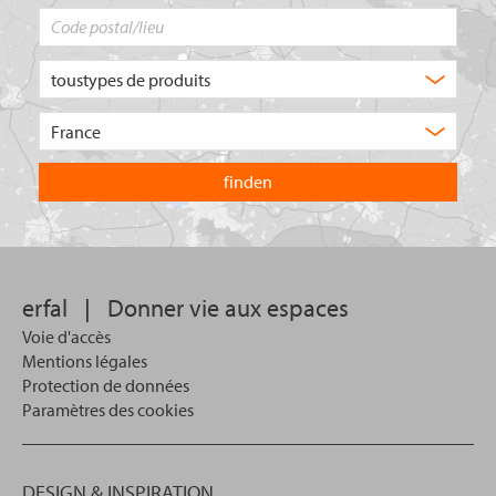
Code
postal/lieu
Quel
type
de
Choisissez
produit
le
recherchez-
pays
vous
dans
?
lequel
vous
souhaitez
effectuer
votre
erfal
|
Donner vie aux espaces
recherche.
Voie d'accès
Mentions légales
Protection de données
Paramètres des cookies
DESIGN & INSPIRATION