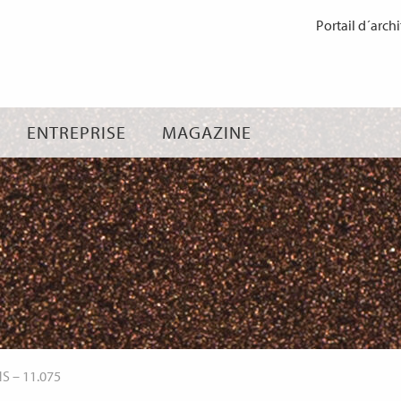
Passer
Portail d´archi
au
contenu
ENTREPRISE
MAGAZINE
NS
–
11.075