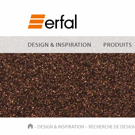
DESIGN & INSPIRATION
PRODUITS
HOME
–
DESIGN & INSPIRATION
–
RECHERCHE DE DESIG