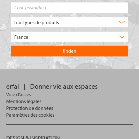
Code
postal/lieu
Quel
type
de
Choisissez
produit
le
recherchez-
pays
vous
dans
?
lequel
vous
souhaitez
effectuer
votre
erfal
|
Donner vie aux espaces
recherche.
Voie d'accès
Mentions légales
Protection de données
Paramètres des cookies
DESIGN & INSPIRATION