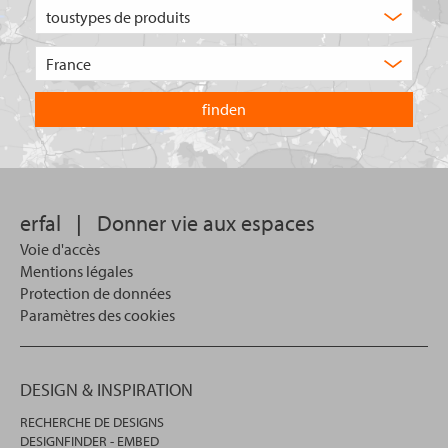
Quel
type
de
Choisissez
produit
le
recherchez-
pays
vous
dans
?
lequel
vous
souhaitez
effectuer
votre
erfal
|
Donner vie aux espaces
recherche.
Voie d'accès
Mentions légales
Protection de données
Paramètres des cookies
DESIGN & INSPIRATION
RECHERCHE DE DESIGNS
DESIGNFINDER - EMBED