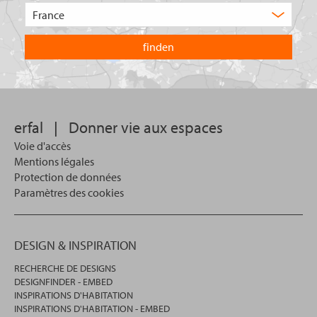
de
Choisissez
produit
le
recherchez-
pays
vous
dans
?
lequel
vous
souhaitez
effectuer
votre
erfal
|
Donner vie aux espaces
recherche.
Voie d'accès
Mentions légales
Protection de données
Paramètres des cookies
DESIGN & INSPIRATION
RECHERCHE DE DESIGNS
DESIGNFINDER - EMBED
INSPIRATIONS D'HABITATION
INSPIRATIONS D'HABITATION - EMBED