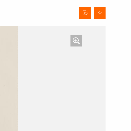
Fiche
technique
du tissu