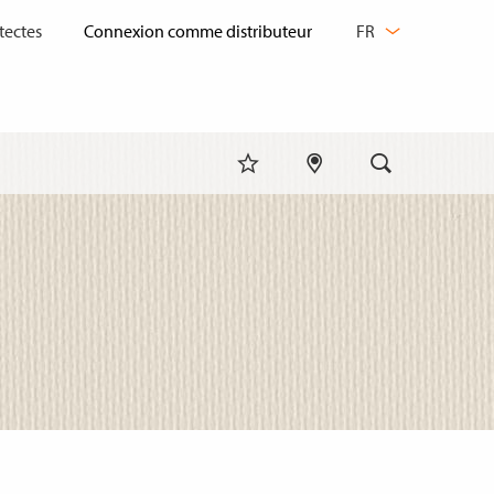
CHANGER
tectes
FR
DE
LANGUE