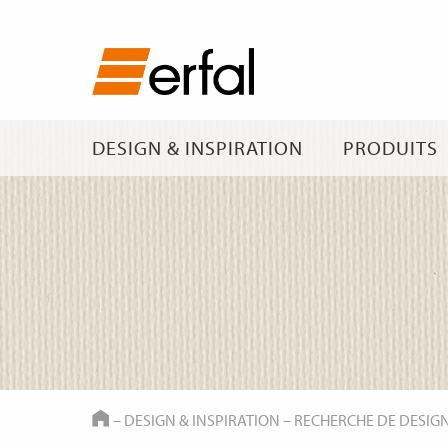
DESIGN & INSPIRATION
PRODUITS
HOME
–
DESIGN & INSPIRATION
–
RECHERCHE DE DESIG