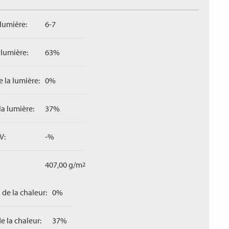
 lumière:
6-7
 lumière:
63%
 la lumière:
0%
la lumière:
37%
V:
-%
407,00 g/m
2
 de la chaleur:
0%
e la chaleur:
37%