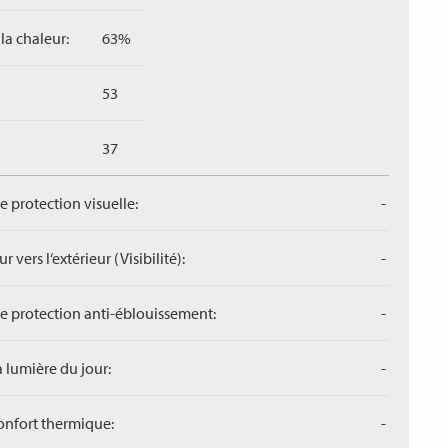
la chaleur:
63%
53
37
de protection visuelle:
-
r vers l‘extérieur (Visibilité):
-
de protection anti-éblouissement:
-
a lumière du jour:
-
confort thermique:
-