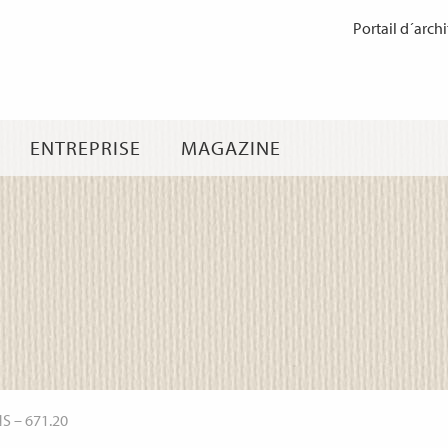
Passer
Portail d´archi
au
contenu
ENTREPRISE
MAGAZINE
NS
–
671.20