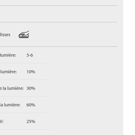
lisses
 lumière:
5-6
 lumière:
10%
 la lumière:
30%
la lumière:
60%
V:
25%