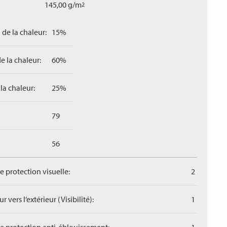
145,00 g/m
2
 de la chaleur:
15%
e la chaleur:
60%
la chaleur:
25%
79
56
de protection visuelle:
2
r vers l‘extérieur (Visibilité):
1