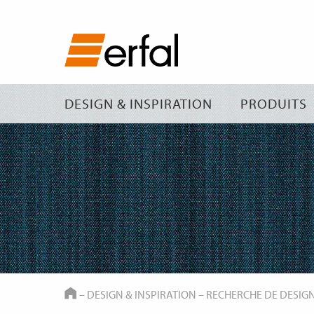
DESIGN & INSPIRATION
PRODUITS
HOME
–
DESIGN & INSPIRATION
–
RECHERCHE DE DESIG