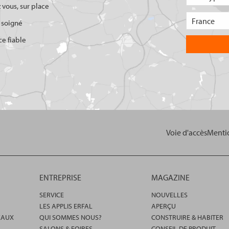
 vous, sur place
 soigné
ce fiable
Voie d'accès
Mentio
ENTREPRISE
MAGAZINE
SERVICE
NOUVELLES
LES APPLIS ERFAL
APERÇU
EAUX
QUI SOMMES NOUS?
CONSTRUIRE & HABITER
SALONS & FOIRES
CONSEIL DE PRODUIT