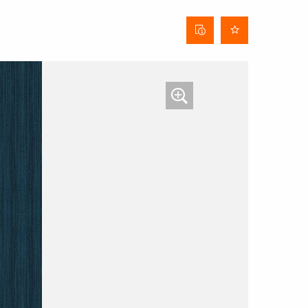
Fiche
technique
du tissu