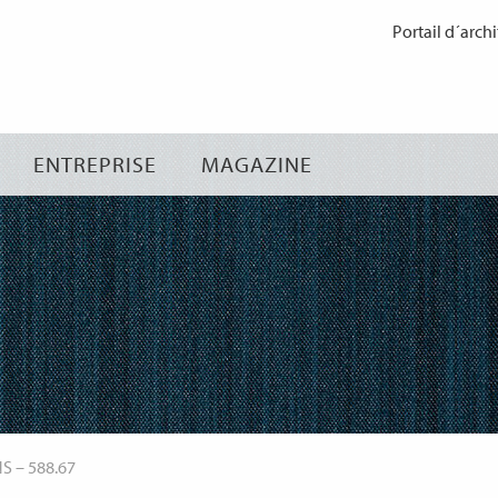
Passer
Portail d´archi
au
contenu
ENTREPRISE
MAGAZINE
NS
–
588.67