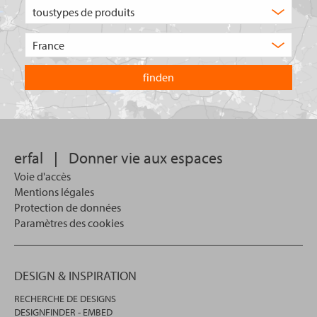
Quel
type
de
Choisissez
produit
le
recherchez-
pays
vous
dans
?
lequel
vous
souhaitez
effectuer
votre
erfal
|
Donner vie aux espaces
recherche.
Voie d'accès
Mentions légales
Protection de données
Paramètres des cookies
DESIGN & INSPIRATION
RECHERCHE DE DESIGNS
DESIGNFINDER - EMBED