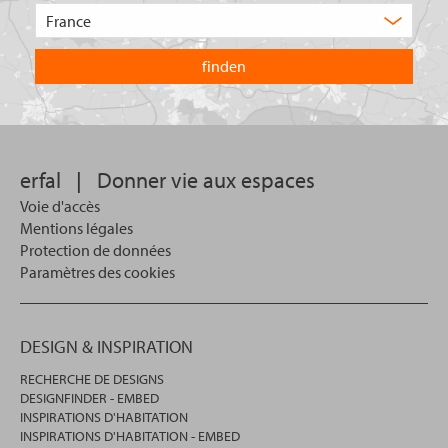
de
Choisissez
produit
le
recherchez-
pays
vous
dans
?
lequel
vous
souhaitez
effectuer
votre
erfal
|
Donner vie aux espaces
recherche.
Voie d'accès
Mentions légales
Protection de données
Paramètres des cookies
DESIGN & INSPIRATION
RECHERCHE DE DESIGNS
DESIGNFINDER - EMBED
INSPIRATIONS D'HABITATION
INSPIRATIONS D'HABITATION - EMBED