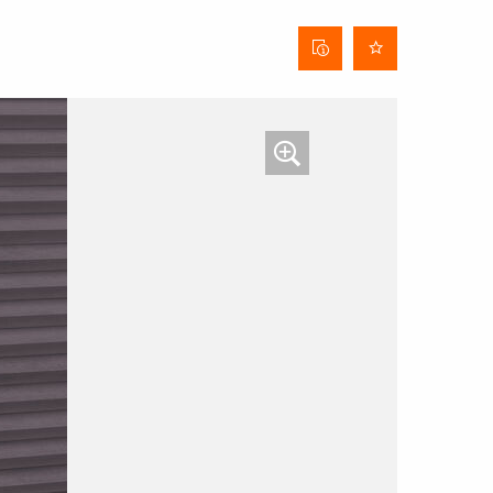
Fiche
technique
du tissu