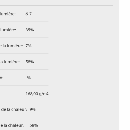
 lumière:
6-7
 lumière:
35%
 la lumière:
7%
la lumière:
58%
V:
-%
168,00 g/m
2
 de la chaleur:
9%
e la chaleur:
58%