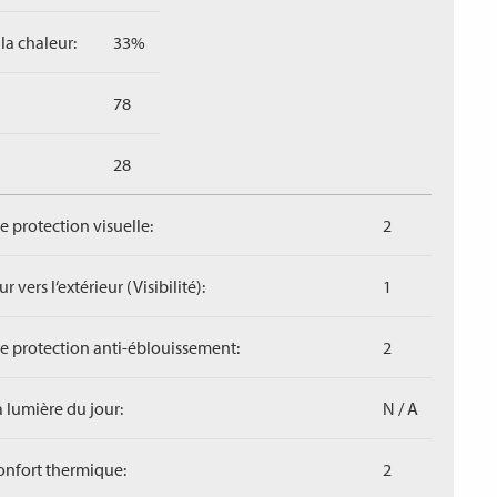
la chaleur:
33%
78
28
de protection visuelle:
2
r vers l‘extérieur (Visibilité):
1
de protection anti-éblouissement:
2
a lumière du jour:
N / A
confort thermique:
2