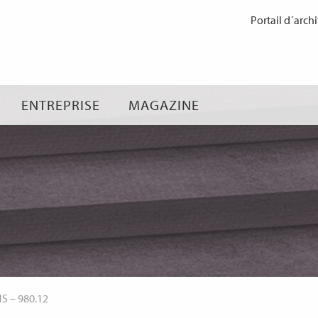
Passer
Portail d´archi
au
contenu
ENTREPRISE
MAGAZINE
NS
–
980.12