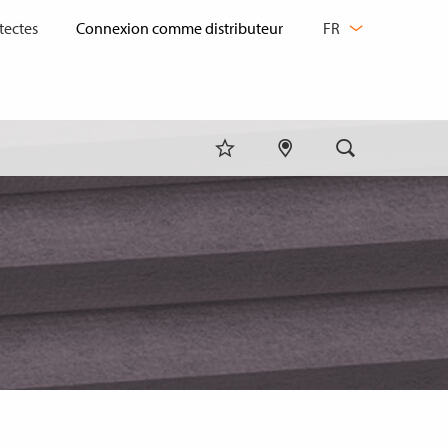
CHANGER
tectes
FR
DE
LANGUE