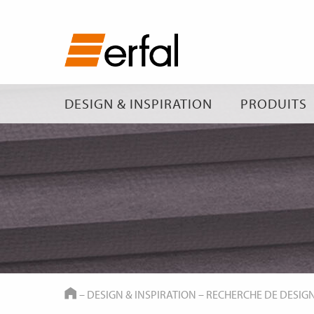
DESIGN & INSPIRATION
PRODUITS
HOME
–
DESIGN & INSPIRATION
–
RECHERCHE DE DESIG