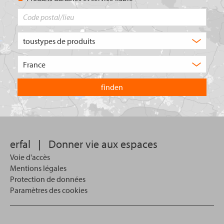
Code
postal/lieu
Quel
type
de
Choisissez
produit
le
recherchez-
pays
vous
dans
?
lequel
vous
souhaitez
effectuer
votre
erfal
|
Donner vie aux espaces
recherche.
Voie d'accès
Mentions légales
Protection de données
Paramètres des cookies