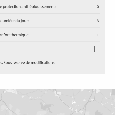
de protection anti-éblouissement:
0
a lumière du jour:
3
confort thermique:
1
s. Sous réserve de modifications.