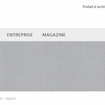
Passer
Portail d´archi
au
contenu
ENTREPRISE
MAGAZINE
NS
–
420.01