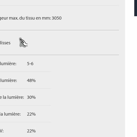
geur max. du tissu en mm: 3050
lisses
 lumière:
5-6
 lumière:
48%
 la lumière:
30%
la lumière:
22%
V:
22%