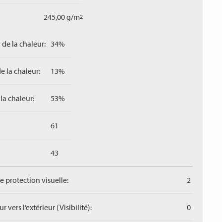
245,00 g/m
2
 de la chaleur:
34%
e la chaleur:
13%
la chaleur:
53%
61
43
de protection visuelle:
2
r vers l‘extérieur (Visibilité):
0