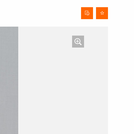
Fiche
technique
du tissu