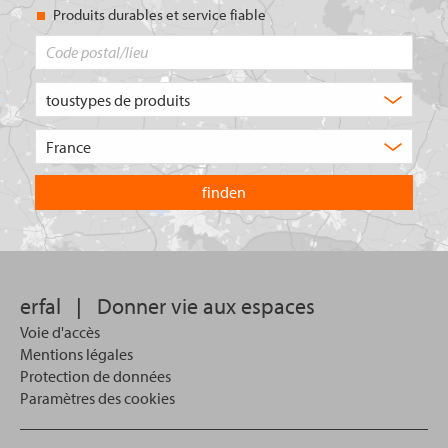
Produits durables et service fiable
Code
postal/lieu
Quel
type
de
Choisissez
produit
le
recherchez-
pays
vous
dans
?
lequel
vous
souhaitez
effectuer
votre
erfal
|
Donner vie aux espaces
recherche.
Voie d'accès
Mentions légales
Protection de données
Paramètres des cookies