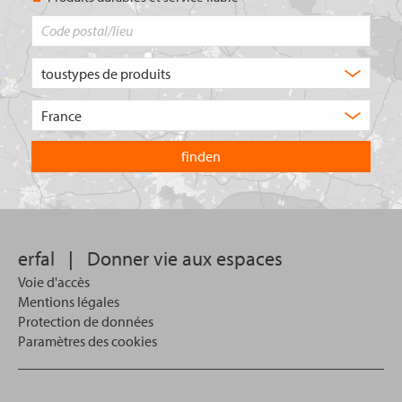
Code
postal/lieu
Quel
type
de
Choisissez
produit
le
recherchez-
pays
vous
dans
?
lequel
vous
souhaitez
effectuer
votre
erfal
|
Donner vie aux espaces
recherche.
Voie d'accès
Mentions légales
Protection de données
Paramètres des cookies