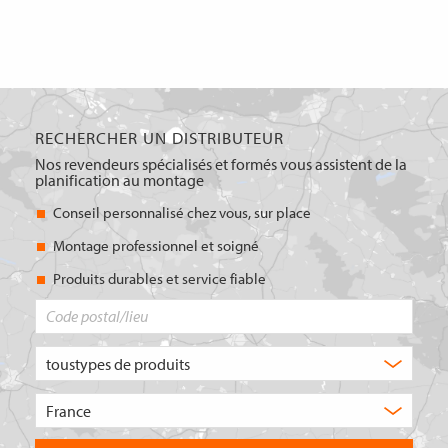
RECHERCHER UN DISTRIBUTEUR
Nos revendeurs spécialisés et formés vous assistent de la
planification au montage
Conseil personnalisé chez vous, sur place
Montage professionnel et soigné
Produits durables et service fiable
Code
postal/lieu
Quel
type
de
Choisissez
produit
le
recherchez-
pays