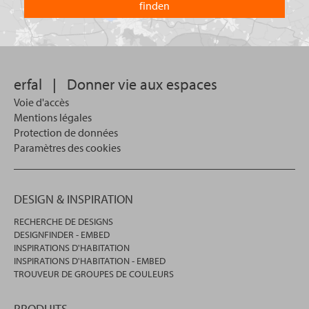
vous
dans
?
lequel
vous
souhaitez
effectuer
votre
erfal
|
Donner vie aux espaces
recherche.
Voie d'accès
Mentions légales
Protection de données
Paramètres des cookies
DESIGN & INSPIRATION
RECHERCHE DE DESIGNS
DESIGNFINDER - EMBED
INSPIRATIONS D'HABITATION
INSPIRATIONS D'HABITATION - EMBED
TROUVEUR DE GROUPES DE COULEURS
PRODUITS