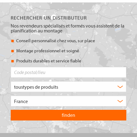
RECHERCHER UN DISTRIBUTEUR
Nos revendeurs spécialisés et formés vous assistent de la
planification au montage
Conseil personnalisé chez vous, sur place
Montage professionnel et soigné
Produits durables et service fiable
Code
postal/lieu
Quel
type
de
Choisissez
produit
le
recherchez-
pays
vous
dans
?
lequel
vous
souhaitez