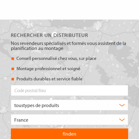
RECHERCHER UN DISTRIBUTEUR
Nos revendeurs spécialisés et formés vous assistent de la
planification au montage
Conseil personnalisé chez vous, sur place
Montage professionnel et soigné
Produits durables et service fiable
Code
postal/lieu
Quel
type
de
Choisissez
produit
le
recherchez-
pays
vous
dans
?