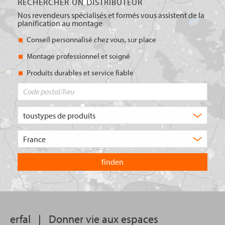
RECHERCHER UN DISTRIBUTEUR
Nos revendeurs spécialisés et formés vous assistent de la
planification au montage
Conseil personnalisé chez vous, sur place
Montage professionnel et soigné
Produits durables et service fiable
Code
postal/lieu
Quel
type
de
Choisissez
produit
le
recherchez-
pays
vous
dans
?
lequel
vous
souhaitez
effectuer
votre
erfal
|
Donner vie aux espaces
recherche.