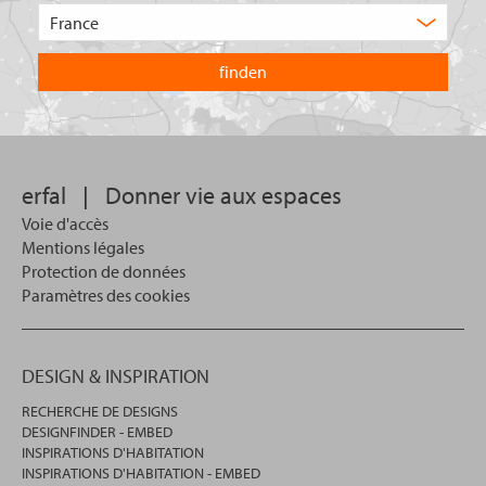
de
Choisissez
produit
le
recherchez-
pays
vous
dans
?
lequel
vous
souhaitez
effectuer
votre
erfal
|
Donner vie aux espaces
recherche.
Voie d'accès
Mentions légales
Protection de données
Paramètres des cookies
DESIGN & INSPIRATION
RECHERCHE DE DESIGNS
DESIGNFINDER - EMBED
INSPIRATIONS D'HABITATION
INSPIRATIONS D'HABITATION - EMBED