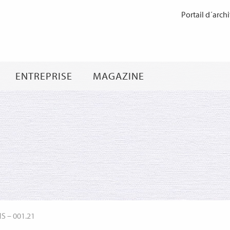
Passer
Portail d´archi
au
contenu
ENTREPRISE
MAGAZINE
NS
–
001.21