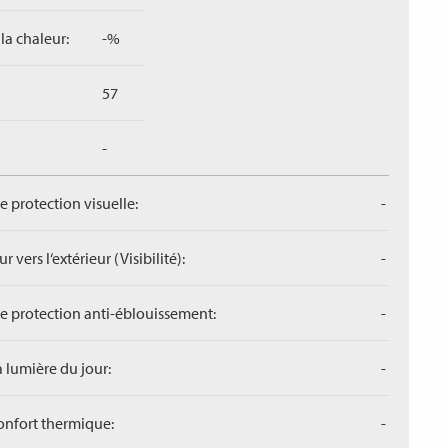
la chaleur:
-%
57
-
de protection visuelle:
-
r vers l‘extérieur (Visibilité):
-
de protection anti-éblouissement:
-
a lumière du jour:
-
confort thermique:
-