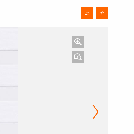
Fiche
technique
du tissu