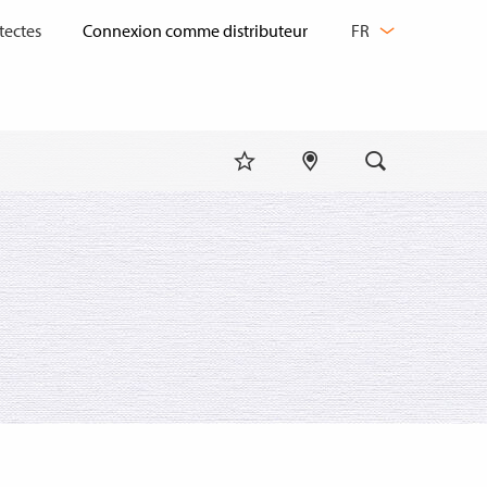
CHANGER
tectes
FR
DE
LANGUE