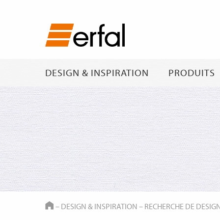
DESIGN & INSPIRATION
PRODUITS
HOME
–
DESIGN & INSPIRATION
–
RECHERCHE DE DESIG