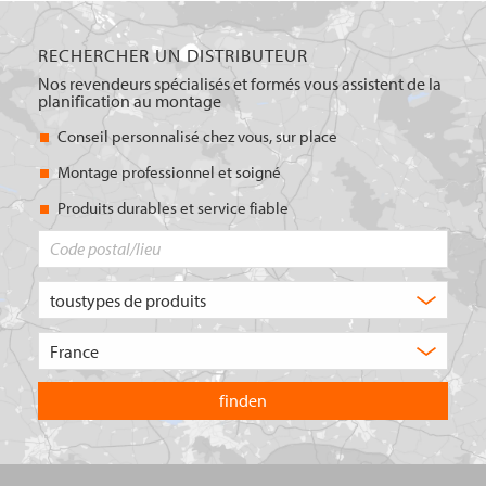
RECHERCHER UN DISTRIBUTEUR
Nos revendeurs spécialisés et formés vous assistent de la
planification au montage
Conseil personnalisé chez vous, sur place
Montage professionnel et soigné
Produits durables et service fiable
Code
postal/lieu
Quel
type
de
Choisissez
produit
le
recherchez-
pays
vous
dans
?
lequel
vous
souhaitez
effectuer