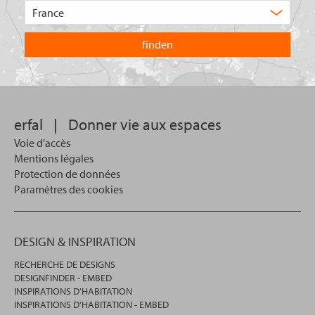
Choisissez
produit
le
recherchez-
pays
vous
dans
?
lequel
vous
souhaitez
effectuer
votre
erfal
|
Donner vie aux espaces
recherche.
Voie d'accès
Mentions légales
Protection de données
Paramètres des cookies
DESIGN & INSPIRATION
RECHERCHE DE DESIGNS
DESIGNFINDER - EMBED
INSPIRATIONS D'HABITATION
INSPIRATIONS D'HABITATION - EMBED