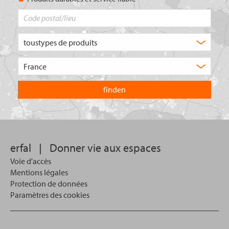
Code
postal/lieu
Quel
type
de
Choisissez
produit
le
recherchez-
pays
vous
dans
?
lequel
vous
souhaitez
effectuer
votre
erfal
|
Donner vie aux espaces
recherche.
Voie d'accès
Mentions légales
Protection de données
Paramètres des cookies