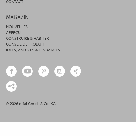
CONTACT
MAGAZINE
NOUVELLES
APERÇU
CONSTRUIRE & HABITER
CONSEIL DE PRODUIT
IDÉES, ASTUCES & TENDANCES
© 2026 erfal GmbH & Co. KG