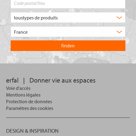
Code
postal/lieu
Quel
type
de
Choisissez
produit
le
recherchez-
pays
vous
dans
?
lequel
vous
souhaitez
effectuer
votre
erfal
|
Donner vie aux espaces
recherche.
Voie d'accès
Mentions légales
Protection de données
Paramètres des cookies
DESIGN & INSPIRATION