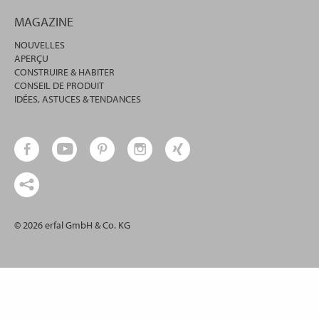
MAGAZINE
NOUVELLES
APERÇU
CONSTRUIRE & HABITER
CONSEIL DE PRODUIT
IDÉES, ASTUCES & TENDANCES
© 2026 erfal GmbH & Co. KG