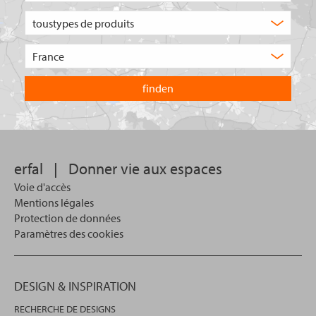
Quel
type
de
Choisissez
produit
le
recherchez-
pays
vous
dans
?
lequel
vous
souhaitez
effectuer
votre
erfal
|
Donner vie aux espaces
recherche.
Voie d'accès
Mentions légales
Protection de données
Paramètres des cookies
DESIGN & INSPIRATION
RECHERCHE DE DESIGNS