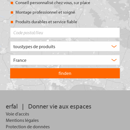
Conseil personnalisé chez vous, sur place
Montage professionnel et soigné
Produits durables et service fiable
Code
postal/lieu
Quel
type
de
Choisissez
produit
le
recherchez-
pays
vous
dans
?
lequel
vous
souhaitez
effectuer
votre
erfal
|
Donner vie aux espaces
recherche.
Voie d'accès
Mentions légales
Protection de données