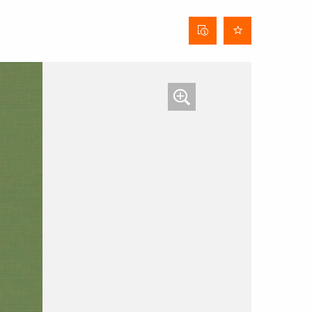
Fiche
technique
du tissu