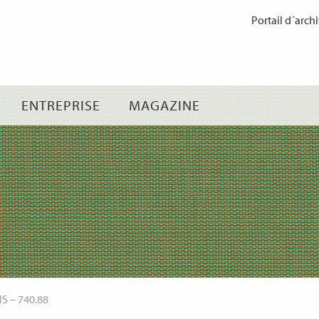
Passer
Portail d´archi
au
contenu
ENTREPRISE
MAGAZINE
NS
–
740.88