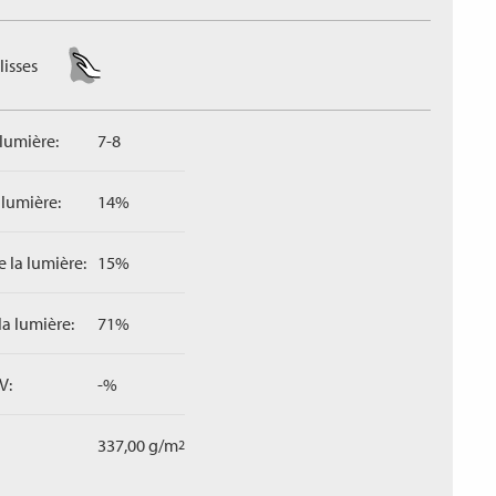
lisses
 lumière:
7-8
 lumière:
14%
 la lumière:
15%
la lumière:
71%
V:
-%
337,00 g/m
2