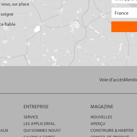
 vous, sur place
 soigné
ce fiable
Voie d'accès
Mentio
ENTREPRISE
MAGAZINE
SERVICE
NOUVELLES
LES APPLIS ERFAL
APERÇU
EAUX
QUI SOMMES NOUS?
CONSTRUIRE & HABITER