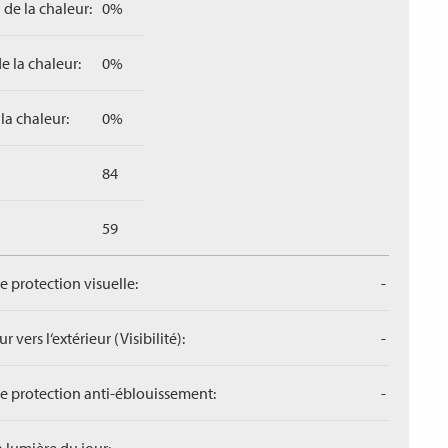
 de la chaleur:
0%
e la chaleur:
0%
la chaleur:
0%
84
59
de protection visuelle:
-
r vers l‘extérieur (Visibilité):
-
de protection anti-éblouissement:
-