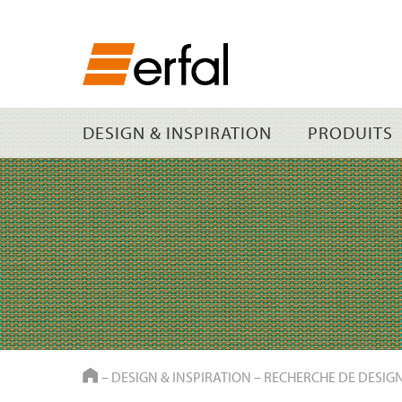
DESIGN & INSPIRATION
PRODUITS
HOME
–
DESIGN & INSPIRATION
–
RECHERCHE DE DESIG