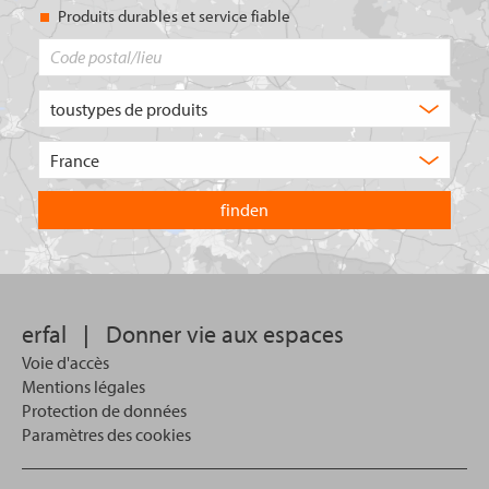
Produits durables et service fiable
Code
postal/lieu
Quel
type
de
Choisissez
produit
le
recherchez-
pays
vous
dans
?
lequel
vous
souhaitez
effectuer
votre
erfal
|
Donner vie aux espaces
recherche.
Voie d'accès
Mentions légales
Protection de données
Paramètres des cookies