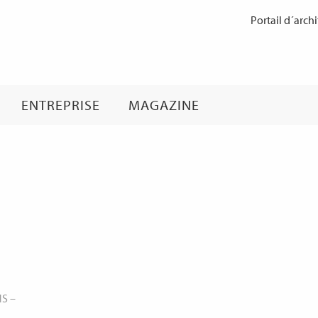
Passer
Portail d´archi
au
contenu
ENTREPRISE
MAGAZINE
NS
–