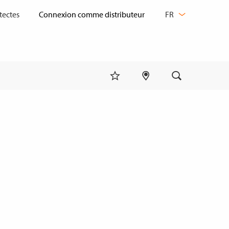
CHANGER
tectes
FR
DE
LANGUE