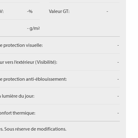
V:
-%
Valeur GT:
-
- g/m
2
de protection visuelle:
-
r vers l‘extérieur (Visibilité):
-
de protection anti-éblouissement:
-
a lumière du jour:
-
confort thermique:
-
s. Sous réserve de modifications.