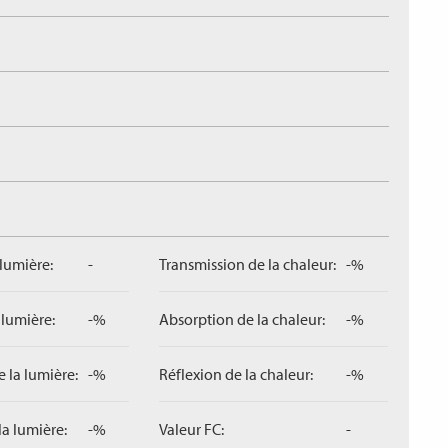
 lumière:
-
Transmission de la chaleur:
-%
 lumière:
-%
Absorption de la chaleur:
-%
 la lumière:
-%
Réflexion de la chaleur:
-%
la lumière:
-%
Valeur FC:
-