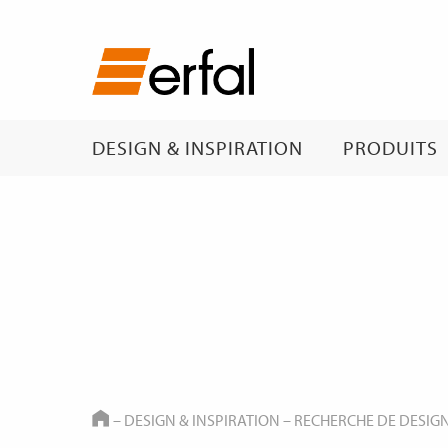
DESIGN & INSPIRATION
PRODUITS
HOME
–
DESIGN & INSPIRATION
–
RECHERCHE DE DESIG