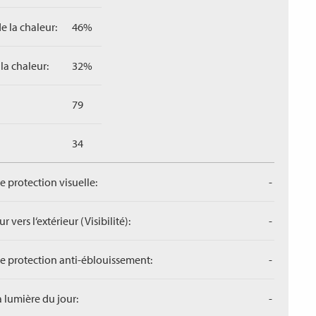
e la chaleur:
46%
la chaleur:
32%
79
34
de protection visuelle:
-
r vers l‘extérieur (Visibilité):
-
de protection anti-éblouissement:
-
a lumière du jour:
-