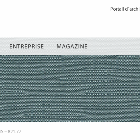
Passer
Portail d´archi
au
contenu
ENTREPRISE
MAGAZINE
NS
–
821.77