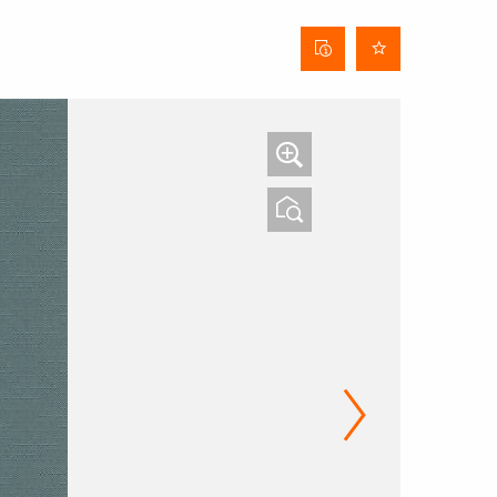
Fiche
technique
du tissu