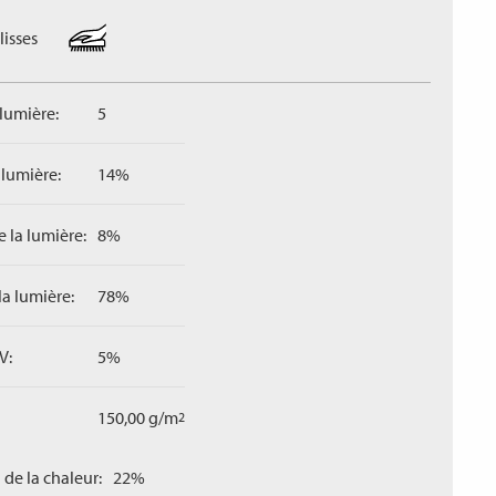
lisses
 lumière:
5
 lumière:
14%
 la lumière:
8%
la lumière:
78%
V:
5%
150,00 g/m
2
 de la chaleur:
22%