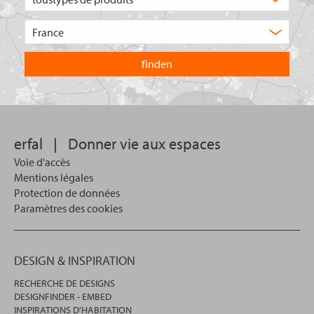
type
de
Choisissez
produit
le
recherchez-
pays
vous
dans
?
lequel
vous
souhaitez
effectuer
votre
erfal
|
Donner vie aux espaces
recherche.
Voie d'accès
Mentions légales
Protection de données
Paramètres des cookies
DESIGN & INSPIRATION
RECHERCHE DE DESIGNS
DESIGNFINDER - EMBED
INSPIRATIONS D'HABITATION