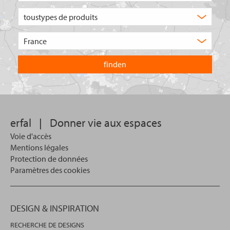
Quel
type
de
Choisissez
produit
le
recherchez-
pays
vous
dans
?
lequel
vous
souhaitez
effectuer
votre
erfal
|
Donner vie aux espaces
recherche.
Voie d'accès
Mentions légales
Protection de données
Paramètres des cookies
DESIGN & INSPIRATION
RECHERCHE DE DESIGNS