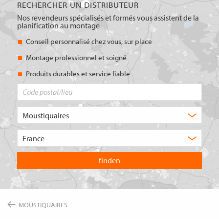
RECHERCHER UN DISTRIBUTEUR
Nos revendeurs spécialisés et formés vous assistent de la
planification au montage
Conseil personnalisé chez vous, sur place
Montage professionnel et soigné
Produits durables et service fiable
Code
postal/lieu
Quel
type
de
Choisissez
produit
le
recherchez-
pays
vous
dans
?
lequel
vous
souhaitez
effectuer
MOUSTIQUAIRES
votre
recherche.