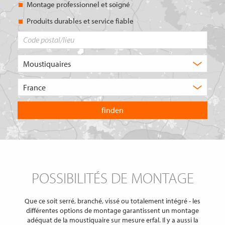
Montage professionnel et soigné
Produits durables et service fiable
Code
postal/lieu
Quel
type
de
Choisissez
produit
le
recherchez-
pays
vous
dans
?
lequel
vous
souhaitez
effectuer
votre
recherche.
POSSIBILITÉS DE MONTAGE
Que ce soit serré, branché, vissé ou totalement intégré - les
différentes options de montage garantissent un montage
adéquat de la moustiquaire sur mesure erfal. Il y a aussi la