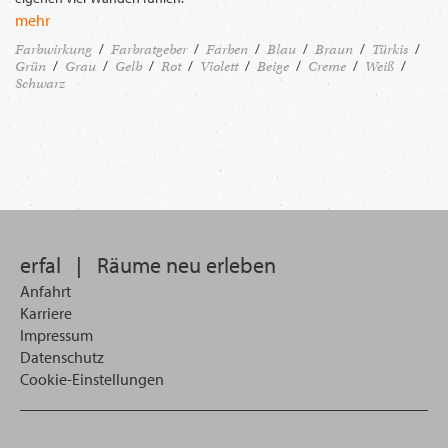
mehr
Farbwirkung
Farbratgeber
Farben
Blau
Braun
Türkis
Grün
Grau
Gelb
Rot
Violett
Beige
Creme
Weiß
Schwarz
erfal
|
Räume neu erleben
Anfahrt
Karriere
Impressum
Datenschutz
Cookie-Einstellungen