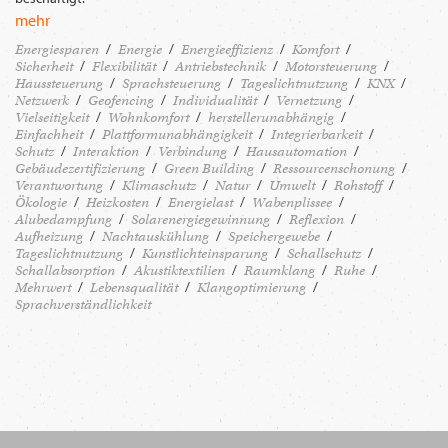
mehr
Energiesparen
Energie
Energieeffizienz
Komfort
Sicherheit
Flexibilität
Antriebstechnik
Motorsteuerung
Haussteuerung
Sprachsteuerung
Tageslichtnutzung
KNX
Netzwerk
Geofencing
Individualität
Vernetzung
Vielseitigkeit
Wohnkomfort
herstellerunabhängig
Einfachheit
Plattformunabhängigkeit
Integrierbarkeit
Schutz
Interaktion
Verbindung
Hausautomation
Gebäudezertifizierung
Green Building
Ressourcenschonung
Verantwortung
Klimaschutz
Natur
Umwelt
Rohstoff
Ökologie
Heizkosten
Energielast
Wabenplissee
Alubedampfung
Solarenergiegewinnung
Reflexion
Aufheizung
Nachtauskühlung
Speichergewebe
Tageslichtnutzung
Kunstlichteinsparung
Schallschutz
Schallabsorption
Akustiktextilien
Raumklang
Ruhe
Mehrwert
Lebensqualität
Klangoptimierung
Sprachverständlichkeit