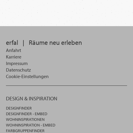
WECHSELN
DE
erfal
|
Räume neu erleben
Anfahrt
Karriere
Impressum
Datenschutz
Cookie-Einstellungen
DESIGN & INSPIRATION
DESIGNFINDER
DESIGNFINDER - EMBED
WOHNINSPIRATIONEN
WOHNINSPIRATION - EMBED
FARBGRUPPENFINDER