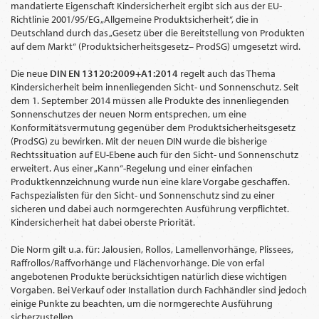
mandatierte Eigenschaft Kindersicherheit ergibt sich aus der EU-
WECHSELN
DE
Richtlinie 2001/95/EG „Allgemeine Produktsicherheit“, die in
Deutschland durch das „Gesetz über die Bereitstellung von Produkten
auf dem Markt“ (Produktsicherheitsgesetz– ProdSG) umgesetzt wird.
Die neue
DIN EN 13120:2009+A1:2014
regelt auch das Thema
Kindersicherheit beim innenliegenden Sicht- und Sonnenschutz. Seit
dem 1. September 2014 müssen alle Produkte des innenliegenden
Sonnenschutzes der neuen Norm entsprechen, um eine
Konformitätsvermutung gegenüber dem Produktsicherheitsgesetz
(ProdSG) zu bewirken. Mit der neuen DIN wurde die bisherige
Rechtssituation auf EU-Ebene auch für den Sicht- und Sonnenschutz
erweitert. Aus einer „Kann“-Regelung und einer einfachen
Produktkennzeichnung wurde nun eine klare Vorgabe geschaffen.
Fachspezialisten für den Sicht- und Sonnenschutz sind zu einer
sicheren und dabei auch normgerechten Ausführung verpflichtet.
Kindersicherheit hat dabei oberste Priorität.
Die Norm gilt u.a. für: Jalousien, Rollos, Lamellenvorhänge, Plissees,
Raffrollos/Raffvorhänge und Flächenvorhänge. Die von erfal
angebotenen Produkte berücksichtigen natürlich diese wichtigen
Vorgaben. Bei Verkauf oder Installation durch Fachhändler sind jedoch
einige Punkte zu beachten, um die normgerechte Ausführung
sicherzustellen.