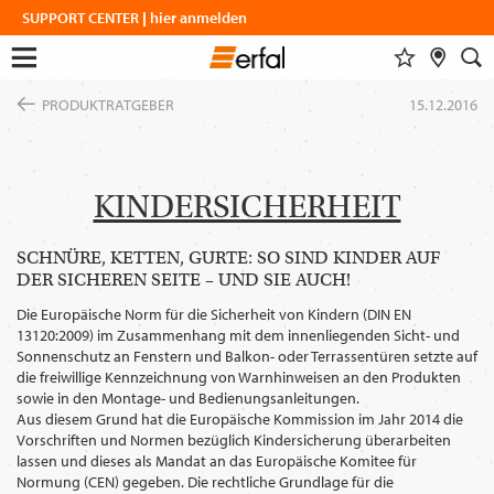
SUPPORT CENTER | hier anmelden
MERKLISTE
FACHHÄNDLERSUCHE
SUCHE
Menu
Zum
öffnen
PRODUKTRATGEBER
15.12.2016
Inhalt
DESIGN & INSPIRATION
springen
Alle anzeigen
Dieser Inhalt benötigt ihre
Zustimmung zur Einbindung von
DESIGNFINDER
PRODUKTE
GoogleMaps
.
WOHNINSPIRATIONEN
KINDERSICHERHEIT
SICHT- & SONNENSCHUTZ
UNTERNEHMEN
SCHATTENFINDER
INSEKTENSCHUTZ
Einmalig erlauben
FARBGRUPPENFINDER
MESSEN
SCHNÜRE, KETTEN, GURTE: SO SIND KINDER AUF
MAGAZIN
VORHANGSTANGEN & -SCHIENEN
DER SICHEREN SEITE – UND SIE AUCH!
SERVICE
SMART HOME
Immer erlauben
NEUIGKEITEN
ÜBER ERFAL
Die Europäische Norm für die Sicherheit von Kindern (DIN EN
COFLEX FARBPROGRAMM
EINBLICKE
13120:2009) im Zusammenhang mit dem innenliegenden Sicht- und
KARRIERE
Karriere
BAUEN & WOHNEN
Sonnenschutz an Fenstern und Balkon- oder Terrassentüren setzte auf
ERFAL APPS
die freiwillige Kennzeichnung von Warnhinweisen an den Produkten
PRODUKTRATGEBER
VERBÄNDE & KOOPERATIONSPARTNER
Architekten
portal
sowie in den Montage- und Bedienungsanleitungen.
IDEEN, TIPPS & TRENDS
ANFAHRT
Aus diesem Grund hat die Europäische Kommission im Jahr 2014 die
Vorschriften und Normen bezüglich Kindersicherung überarbeiten
KONTAKTDATEN
lassen und dieses als Mandat an das Europäische Komitee für
Normung (CEN) gegeben. Die rechtliche Grundlage für die
SPRACHE