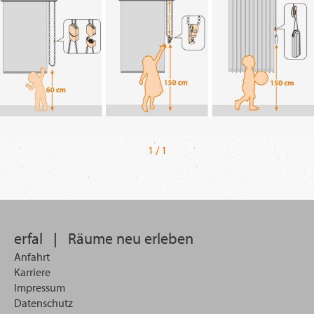
1 / 1
erfal
|
Räume neu erleben
Anfahrt
Karriere
Impressum
Datenschutz